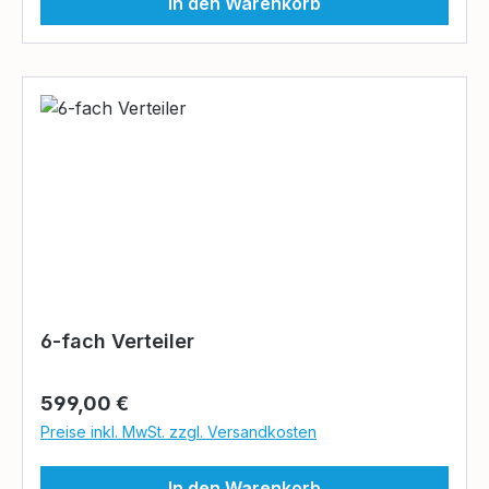
In den Warenkorb
6-fach Verteiler
Regulärer Preis:
599,00 €
Preise inkl. MwSt. zzgl. Versandkosten
In den Warenkorb