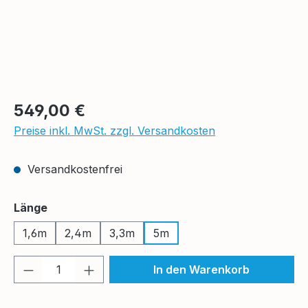
Regulärer Preis:
549,00 €
Preise inkl. MwSt. zzgl. Versandkosten
Versandkostenfrei
auswählen
Länge
1,6m
2,4m
3,3m
5m
Produkt Anzahl: Gib den gewünschten We
In den Warenkorb