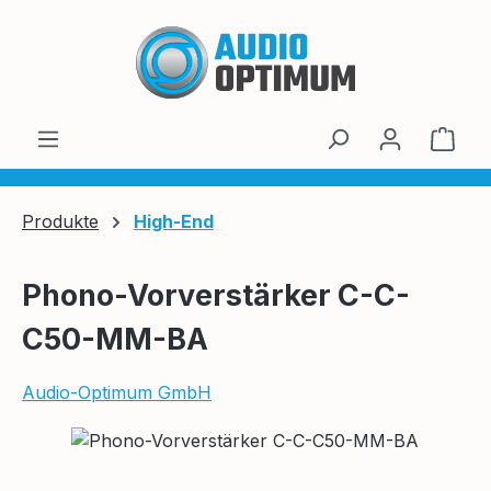
Zum Hauptinhalt springen
Ware
Produkte
High-End
Phono-Vorverstärker C-C-
C50-MM-BA
Audio-Optimum GmbH
Bildergalerie überspringen