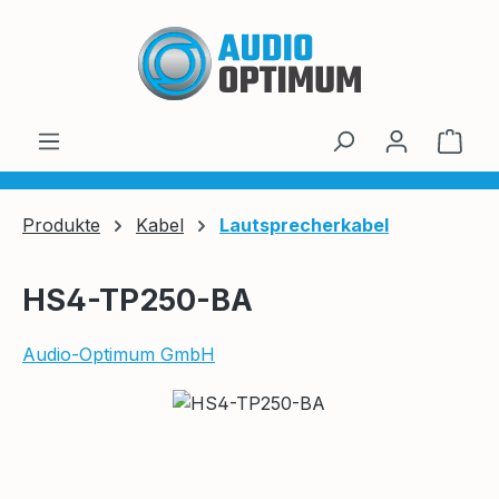
Zum Hauptinhalt springen
Ware
Produkte
Kabel
Lautsprecherkabel
HS4-TP250-BA
Audio-Optimum GmbH
Bildergalerie überspringen