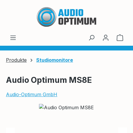
Zum Hauptinhalt springen
Ware
Produkte
Studiomonitore
Audio Optimum MS8E
Audio-Optimum GmbH
Bildergalerie überspringen