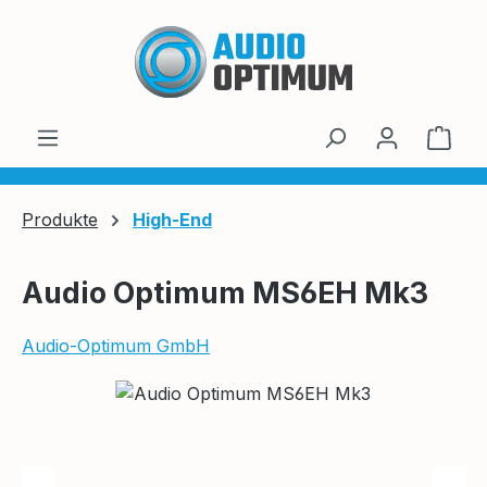
Zum Hauptinhalt springen
Ware
Produkte
High-End
Audio Optimum MS6EH Mk3
Audio-Optimum GmbH
Bildergalerie überspringen